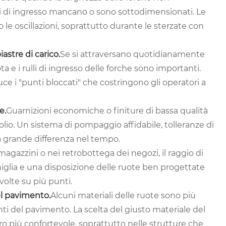
rulli di ingresso mancano o sono sottodimensionati. Le
o le oscillazioni, soprattutto durante le sterzate con
astre di carico.
Se si attraversano quotidianamente
ta e i rulli di ingresso delle forche sono importanti.
ce i "punti bloccati" che costringono gli operatori a
e.
Guarnizioni economiche o finiture di bassa qualità
olio. Un sistema di pompaggio affidabile, tolleranze di
a grande differenza nel tempo.
 magazzini o nei retrobottega dei negozi, il raggio di
niglia e una disposizione delle ruote ben progettate
svolte su più punti.
el pavimento.
Alcuni materiali delle ruote sono più
ti del pavimento. La scelta del giusto materiale del
ro più confortevole, soprattutto nelle strutture che