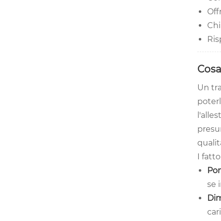
Off
Chi
Ris
Cosa
Un tra
poterl
l'alle
presum
qualit
I fatt
Pom
se 
Dim
car