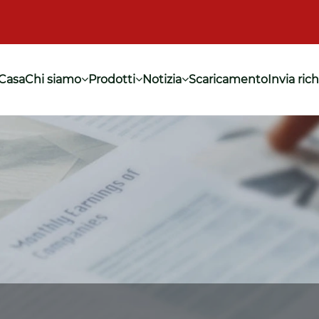
Casa
Chi siamo
Prodotti
Notizia
Scaricamento
Invia ric