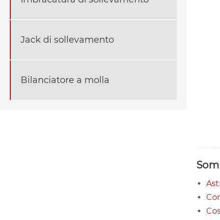
Jack di sollevamento
Bilanciatore a molla
Som
Ast
Co
Cos