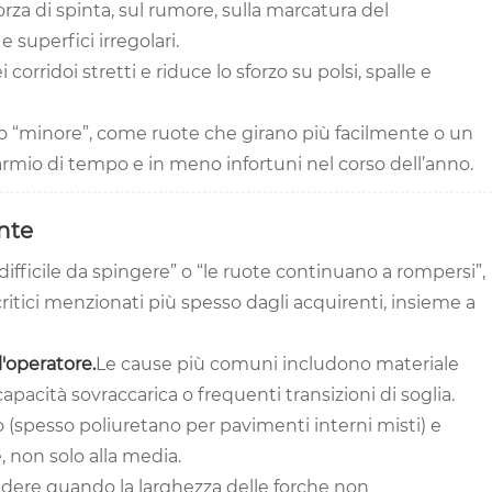
forza di spinta, sul rumore, sulla marcatura del
 superfici irregolari.
corridoi stretti e riduce lo sforzo su polsi, spalle e
nto “minore”, come ruote che girano più facilmente o un
parmio di tempo e in meno infortuni nel corso dell’anno.
ente
ifficile da spingere” o “le ruote continuano a rompersi”,
ritici menzionati più spesso dagli acquirenti, insieme a
l'operatore.
Le cause più comuni includono materiale
apacità sovraccarica o frequenti transizioni di soglia.
o (spesso poliuretano per pavimenti interni misti) e
, non solo alla media.
dere quando la larghezza delle forche non