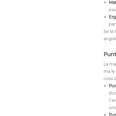
Mat
pav
Erg
par
Se la 
angolo
Punti
La mag
ma le 
cosa c
Pun
dur
Cer
una
Pun