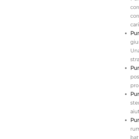
cor
cor
cari
Pun
giu
Una
str
Pun
pos
pro
Pun
ste
aiu
Pun
rum
bat