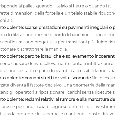
risponde ai pallet, quando il telaio si flette o quando i 
rette dimensioni della forcella e un telaio stabile riducon
chi alti.
to dolente: scarse prestazioni su pavimenti irregolari o pi
nti di dilatazione, rampe o bordi di banchine, il tipo di ruo
 configurazione progettata per transizioni più fluide ridu
attonare o strattonare la maniglia.
to dolente: perdite idrauliche e sollevamento incoerent
sono causare deriva, sollevamento lento o infiltrazioni d'
duzione costanti e parti di ricambio accessibili fanno un
to dolente: corridoi stretti e svolte scomode.
Nei piccoli
rzata diventa il fattore decisivo. Una geometria della ma
tano gli operatori a riposizionare i carichi senza ripetute 
to dolente: reclami relativi al rumore e alla marcatura d
orosi e possono lasciare segni su determinati rivestimen
tistrada protegge le superfici e mantiene il posto di lavo