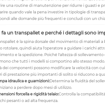
rire una routine di manutenzione per ridurre i guasti e p
arire quando vale la pena investire in tipologie di transpal
pondi alle domande più frequenti e concludi con un chia
 fa un transpallet e perché i dettagli sono im
nspallet è la spina dorsale del movimento di materiali a 
o rotolare, quindi aiuta l'operatore a guidare i carichi attra
stimento e la spedizione. Poiché l'altezza di sollevament
ono che tutti i modelli si comportino allo stesso modo. I
à dei componenti possono modificare la velocità con cui l
ori di prestazione più importanti di solito si riducono a qu
pa idraulica e guarnizioni:
Determina la fluidità del so
iniziano a perdere dopo mesi di utilizzo.
ensioni forcella e rigidità telaio:
Controlla la compatibilità 
ichi pesanti o ad alta frequenza.