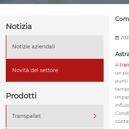
Come 
Notizia
202
Notizie aziendali
Astr
A
tran
Novità del settore
un pic
punti 
tempi 
Prodotti
Impare
influi
Condi
Transpallet

contan