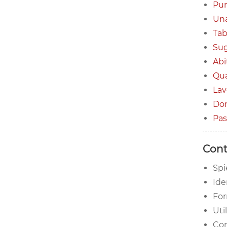
Pun
Una
Tab
Sug
Abi
Qua
Lav
Do
Pas
Con
Spi
Ide
For
Uti
Con