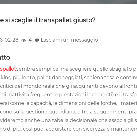
si sceglie il transpallet giusto?
6-02-28
4
Lasciami un messaggio
atto
spallet
sembra semplice, ma scegliere quello sbagliato pu
king più lento, pallet danneggiati, schiena tesa e continu
critici del mondo reale che gli acquirenti devono affrontare
di inattività frequenti e prestazioni incoerenti) e li trasfo
rai come la capacità, le dimensioni delle forche, i materi
scono sulla gestione quotidiana, oltre a suggerimenti prat
videremo anche una tabella decisionale che associa gli s
o di più, così puoi acquistare con sicurezza e mantenere a