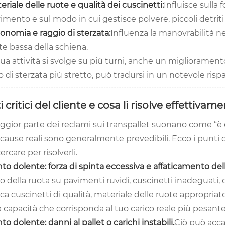
eriale delle ruote e qualità dei cuscinetti:
Influisce sulla 
imento e sul modo in cui gestisce polvere, piccoli detriti e
onomia e raggio di sterzata:
Influenza la manovrabilità nei 
te bassa della schiena.
tua attività si svolge su più turni, anche un migliorame
 di sterzata più stretto, può tradursi in un notevole ris
 critici del cliente e cosa li risolve effettivam
gior parte dei reclami sui transpallet suonano come “è d
cause reali sono generalmente prevedibili. Ecco i punti c
ercare per risolverli.
to dolente: forza di spinta eccessiva e affaticamento del
o della ruota su pavimenti ruvidi, cuscinetti inadeguati, c
ca cuscinetti di qualità, materiale delle ruote appropriat
 capacità che corrisponda al tuo carico reale più pesante
to dolente: danni al pallet o carichi instabili.
Ciò può acca