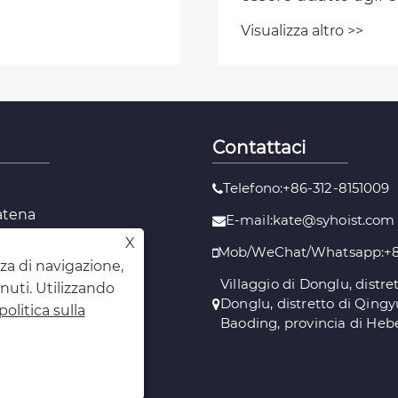
industriali con strut
Visualizza altro >>
acciaio fotovoltaico
Contattaci
Telefono:+86-312-8151009
atena
E-mail:kate@syhoist.com
i pallet
X
Mob/WeChat/Whatsapp:+8
a
nza di navigazione,
 traino
Villaggio di Donglu, distret
enuti. Utilizzando
r l'attrezzatura
Donglu, distretto di Qingyu
politica sulla
 di sollevamento
Baoding, provincia di Hebe
levamento
 a molla