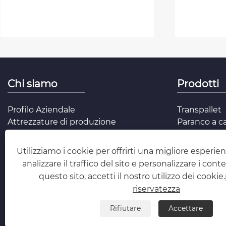
Chi siamo
Prodotti
Profilo Aziendale
Transpallet
Attrezzature di produzione
Paranco a c
Domande frequenti
Impilatore d
Gru elettric
Utilizziamo i cookie per offrirti una migliore esperie
Verricello da
analizzare il traffico del sito e personalizzare i cont
Accessori pe
questo sito, accetti il ​​nostro utilizzo dei cookie.
Imbracatura
riservatezza
Jack di sol
Bilanciatore
Rifiutare
Accettare