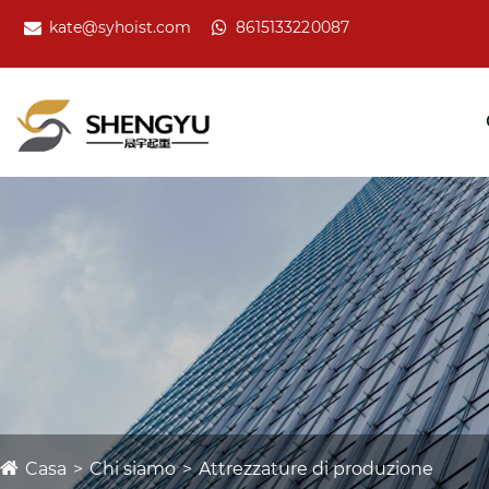
kate@syhoist.com
8615133220087
Casa
Chi siamo
Attrezzature di produzione