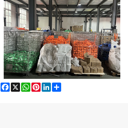
Facebook
X
WhatsApp
Pinterest
LinkedIn
Share