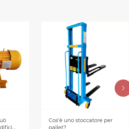

può
Cos'è uno stoccatore per
difici
pallet?