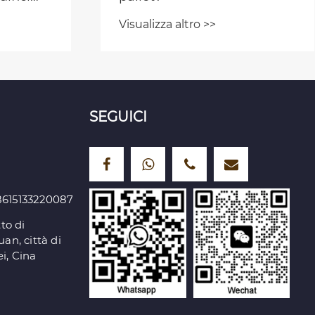
tura in
Visualizza altro >>
?
SEGUICI
615133220087
to di
an, città di
i, Cina