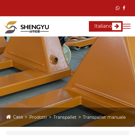
Italiano
Casa
Prodotti
Transpallet
Transpallet manuale