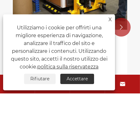
X


Utilizziamo i cookie per offrirti una
migliore esperienza di navigazione,
Come mantenere un transpallet?
analizzare il traffico del sito e
personalizzare i contenuti. Utilizzando
Visualizza altro >>
questo sito, accetti il ​​nostro utilizzo dei
cookie.
politica sulla riservatezza
Rifiutare
Accettare




Chi siamo
Prodotti