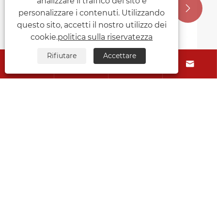
analizzare il traffico del sito e


personalizzare i contenuti. Utilizzando
questo sito, accetti il ​​nostro utilizzo dei
cookie.
politica sulla riservatezza
Rifiutare
Accettare




Ciò che rende un transpallet in acciaio
inossidabile essenziale per le industrie
igieniche
Visualizza altro >>
Chi siamo
Prodotti
Contattaci