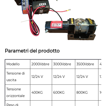
Parametri del prodotto
Modello
2000
libbre
3000
libbre
3500
libbre
400
Tensione di
12/24 V
12/24 V
12/24 V
12/
uscita
Tensione
400
KG
600
KG
8
00KG
10
0
orizzontale
Peso di