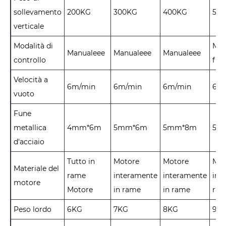
sollevamento
200
KG
3
0
0
K
G
4
0
0
K
G
5
0
verticale
Modalità di
Man
Manualeee
Manualeee
Manualeee
controllo
fili
Velocità a
6
m/min
6
m/min
6
m/min
6
m
vuoto
Fune
metallica
4mm*6m
5mm*6m
5mm*8m
5m
d'acciaio
Tutto in
Motore
Motore
Mot
Materiale del
rame
interamente
interamente
int
motore
M
otore
in rame
in rame
ra
Peso lordo
6
KG
7
K
G
8
K
G
9
K